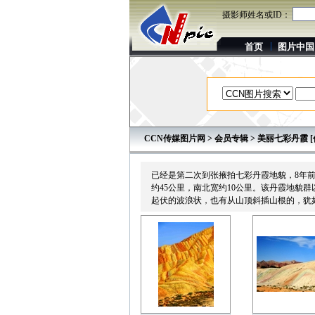
摄影师姓名或ID：
首页
图片中国
CCN传媒图片网
>
会员专辑
> 美丽七彩丹霞 
已经是第二次到张掖拍七彩丹霞地貌，8年前
约45公里，南北宽约10公里。该丹霞地
起伏的波浪状，也有从山顶斜插山根的，犹如