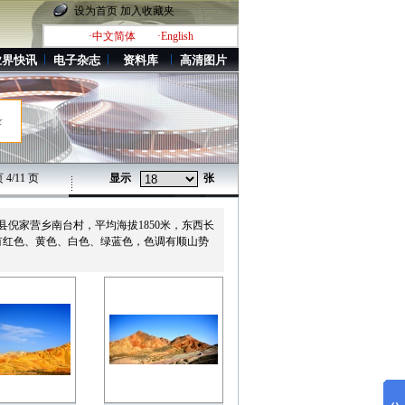
设为首页
加入收藏夹
·中文简体
·English
业界快讯
电子杂志
资料库
高清图片
录
4/11 页
显示
张
倪家营乡南台村，平均海拔1850米，东西长
有红色、黄色、白色、绿蓝色，色调有顺山势