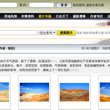
密 码：
取回密码
摄影作者注册
异域风情
时事资料
图片专题
行走天下
摄影赛事
作者专区
商家·摄影师免费注册-登
[作者：陈彤]
共 182 张图片，当前页 
由于天气原因，留下了遗憾，但愿这回⋯⋯。七彩丹霞地貌群位于甘肃省张掖市临泽县
貌群以其面积大、集中，层理交错、岩壁陡峭、气势磅礴、造型奇特、色彩斑斓而称奇，
斜铺的彩布，在阳光的照射下，像披上了一层红色的..
[全文]