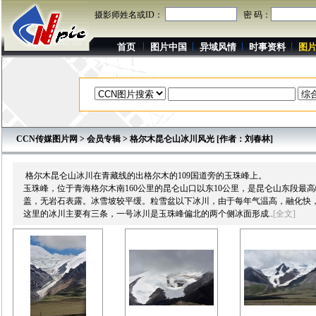
摄影师姓名或ID：
密 码：
首页
图片中国
异域风情
时事资料
图
CCN传媒图片网
>
会员专辑
> 格尔木昆仑山冰川风光 [作者：刘春林]
格尔木昆仑山冰川在青藏线的出格尔木的109国道旁的玉珠峰上。
玉珠峰，位于青海格尔木南160公里的昆仑山口以东10公里，是昆仑山东段最高
盖，无岩石表露。冰雪坡较平缓。粒雪盆以下冰川，由于每年气温高，融化快
这里的冰川主要有三条，一号冰川是玉珠峰偏北的两个侧冰面形成..
[全文]