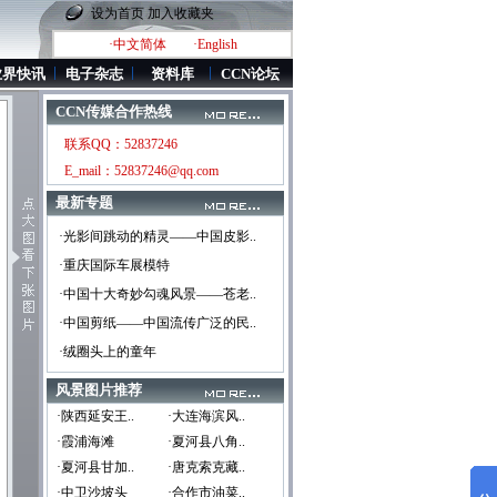
设为首页
加入收藏夹
·中文简体
·English
业界快讯
电子杂志
资料库
CCN论坛
CCN传媒合作热线
联系QQ：52837246
E_mail：52837246@qq.com
最新专题
·光影间跳动的精灵——中国皮影..
·重庆国际车展模特
·中国十大奇妙勾魂风景——苍老..
·中国剪纸——中国流传广泛的民..
·绒圈头上的童年
风景图片推荐
·陕西延安王..
·大连海滨风..
·霞浦海滩
·夏河县八角..
·夏河县甘加..
·唐克索克藏..
·中卫沙坡头
·合作市油菜..