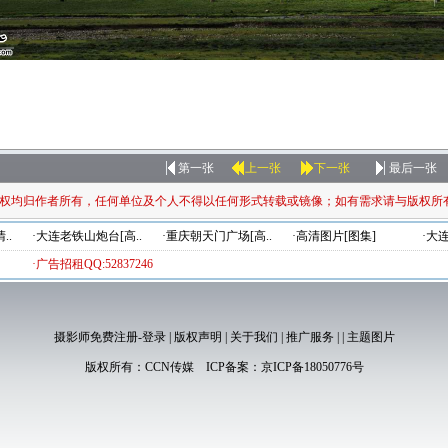
第一张
上一张
下一张
最后一张
权均归作者所有，任何单位及个人不得以任何形式转载或镜像；如有需求请与版权所
..
·大连老铁山炮台[高..
·重庆朝天门广场[高..
·高清图片[图集]
·大
·广告招租QQ:52837246
摄影师免费注册-登录
|
版权声明
|
关于我们
|
推广服务
|
|
主题图片
版权所有：
CCN传媒
ICP备案：
京ICP备18050776号