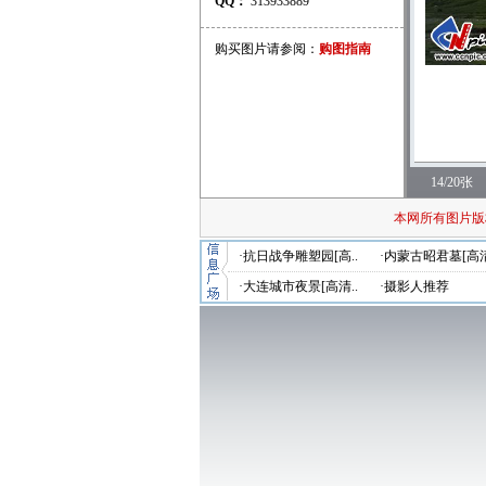
QQ：
313933889
购买图片请参阅：
购图指南
14/20张
本网所有图片版
·抗日战争雕塑园[高..
·内蒙古昭君墓[高清
·大连城市夜景[高清..
·摄影人推荐