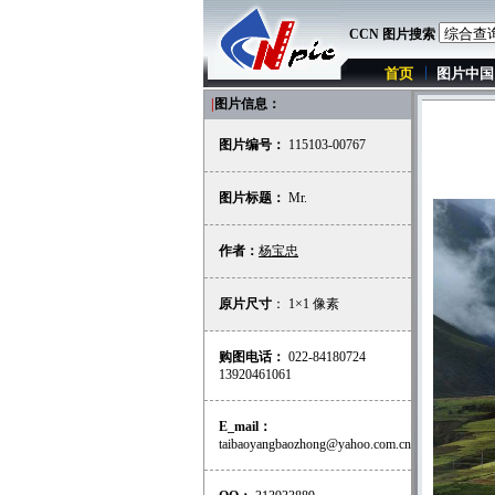
CCN 图片搜索
首页
图片中国
|
图片信息：
图片编号：
115103-00767
图片标题：
Mr.
作者：
杨宝忠
原片尺寸
： 1×1 像素
购图电话：
022-84180724
13920461061
E_mail：
taibaoyangbaozhong@yahoo.com.cn