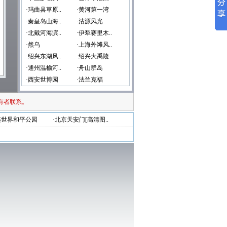
·玛曲县草原..
·黄河第一湾
·秦皇岛山海..
·沽源风光
·北戴河海滨..
·伊犁赛里木..
·然乌
·上海外滩风..
·绍兴东湖风..
·绍兴大禹陵
·通州温榆河..
·舟山群岛
·西安世博园
·法兰克福
有者联系。
连世界和平公园
·北京天安门[高清图..