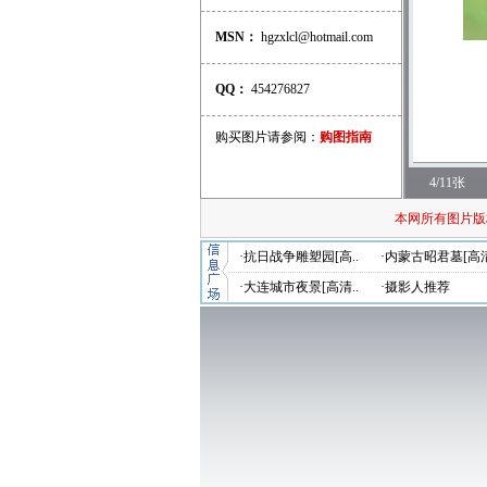
MSN：
hgzxlcl@hotmail.com
QQ：
454276827
购买图片请参阅：
购图指南
4/11张
本网所有图片版
·抗日战争雕塑园[高..
·内蒙古昭君墓[高清
·大连城市夜景[高清..
·摄影人推荐