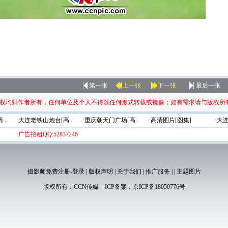
第一张
上一张
下一张
最后一张
权均归作者所有，任何单位及个人不得以任何形式转载或镜像；如有需求请与版权所
..
·大连老铁山炮台[高..
·重庆朝天门广场[高..
·高清图片[图集]
·大
·广告招租QQ:52837246
摄影师免费注册-登录
|
版权声明
|
关于我们
|
推广服务
|
|
主题图片
版权所有：
CCN传媒
ICP备案：
京ICP备18050776号