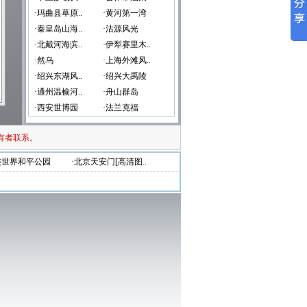
·玛曲县草原..
·黄河第一湾
·秦皇岛山海..
·沽源风光
·北戴河海滨..
·伊犁赛里木..
·然乌
·上海外滩风..
·绍兴东湖风..
·绍兴大禹陵
·通州温榆河..
·舟山群岛
·西安世博园
·法兰克福
有者联系。
连世界和平公园
·北京天安门[高清图..