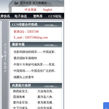
设为首页
加入收藏夹
·中文简体
·English
业界快讯
电子杂志
资料库
CCN论坛
CCN传媒合作热线
联系QQ：52837246
E_mail：52837246@qq.com
最新专题
·光影间跳动的精灵——中国皮影..
·重庆国际车展模特
·中国十大奇妙勾魂风景——苍老..
·中国剪纸——中国流传广泛的民..
·绒圈头上的童年
风景图片推荐
·陕西延安王..
·大连海滨风..
·霞浦海滩
·夏河县八角..
·夏河县甘加..
·唐克索克藏..
·中卫沙坡头
·合作市油菜..