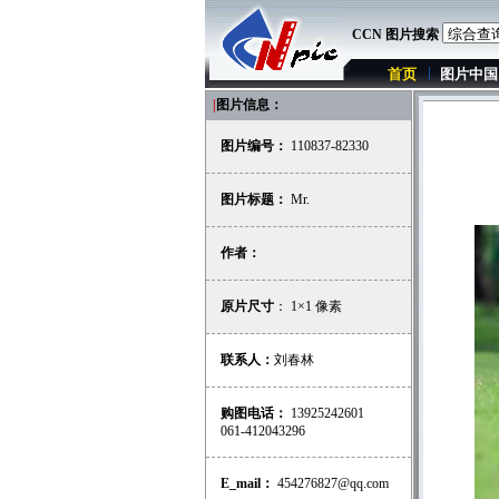
CCN 图片搜索
首页
图片中国
|
图片信息：
图片编号：
110837-82330
图片标题：
Mr.
作者：
原片尺寸
： 1×1 像素
联系人：
刘春林
购图电话：
13925242601
061-412043296
E_mail：
454276827@qq.com