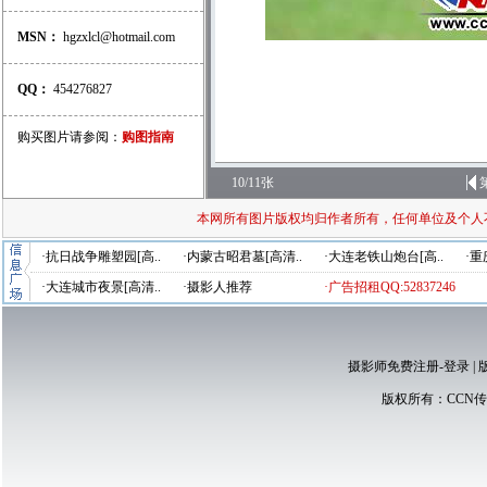
MSN：
hgzxlcl@hotmail.com
QQ：
454276827
购买图片请参阅：
购图指南
10/11张
本网所有图片版权均归作者所有，任何单位及个人
·抗日战争雕塑园[高..
·内蒙古昭君墓[高清..
·大连老铁山炮台[高..
·重
·大连城市夜景[高清..
·摄影人推荐
·广告招租QQ:52837246
摄影师免费注册-登录
|
版权所有：
CCN