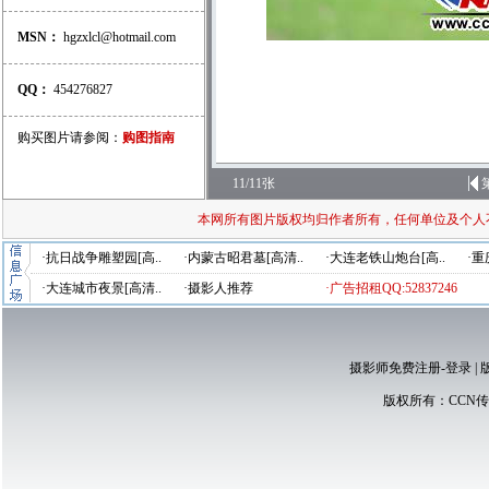
MSN：
hgzxlcl@hotmail.com
QQ：
454276827
购买图片请参阅：
购图指南
11/11张
本网所有图片版权均归作者所有，任何单位及个人
·抗日战争雕塑园[高..
·内蒙古昭君墓[高清..
·大连老铁山炮台[高..
·重
·大连城市夜景[高清..
·摄影人推荐
·广告招租QQ:52837246
摄影师免费注册-登录
|
版权所有：
CCN