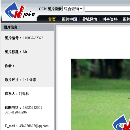
CCN 图片搜索
首页
图片中国
异域风情
时事资料
图
|
图片信息：
图片编号：
110837-82323
图片标题：
Mr.
作者：
原片尺寸
： 1×1 像素
联系人：
刘春林
购图电话：
13925242601
061-412043296
E_mail：
454276827@qq.com