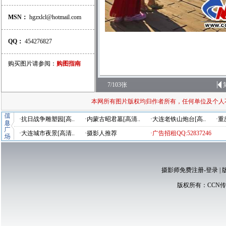
MSN：
hgzxlcl@hotmail.com
QQ：
454276827
购买图片请参阅：
购图指南
7/103张
本网所有图片版权均归作者所有，任何单位及个人
·抗日战争雕塑园[高..
·内蒙古昭君墓[高清..
·大连老铁山炮台[高..
·重
·大连城市夜景[高清..
·摄影人推荐
·广告招租QQ:52837246
摄影师免费注册-登录
|
版权所有：
CCN