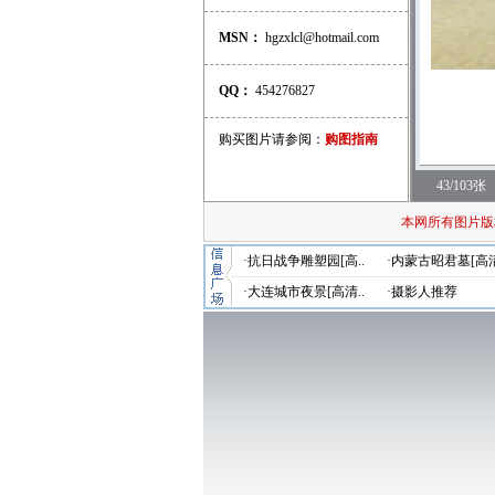
MSN：
hgzxlcl@hotmail.com
QQ：
454276827
购买图片请参阅：
购图指南
43/103张
本网所有图片版
·抗日战争雕塑园[高..
·内蒙古昭君墓[高清
·大连城市夜景[高清..
·摄影人推荐