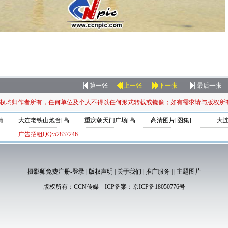
第一张
上一张
下一张
最后一张
权均归作者所有，任何单位及个人不得以任何形式转载或镜像；如有需求请与版权所
..
·大连老铁山炮台[高..
·重庆朝天门广场[高..
·高清图片[图集]
·大
·广告招租QQ:52837246
摄影师免费注册-登录
|
版权声明
|
关于我们
|
推广服务
|
|
主题图片
版权所有：
CCN传媒
ICP备案：
京ICP备18050776号