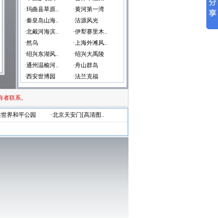
·玛曲县草原..
·黄河第一湾
·秦皇岛山海..
·沽源风光
·北戴河海滨..
·伊犁赛里木..
·然乌
·上海外滩风..
·绍兴东湖风..
·绍兴大禹陵
·通州温榆河..
·舟山群岛
·西安世博园
·法兰克福
有者联系。
连世界和平公园
·北京天安门[高清图..