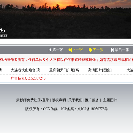
第一张
上一张
下一张
最后一张
权均归作者所有，任何单位及个人不得以任何形式转载或镜像；如有需求请与版权所
..
·大连老铁山炮台[高..
·重庆朝天门广场[高..
·高清图片[图集]
·大
·广告招租QQ:52837246
摄影师免费注册-登录
|
版权声明
|
关于我们
|
推广服务
|
|
主题图片
版权所有：
CCN传媒
ICP备案：
京ICP备18050776号