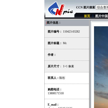
CCN 图片搜索
首页
图片中国
|
图片信息：
图片编号：
110423-03282
图片标题：
Mr.
作者：
原片尺寸
： 1×1 像素
联系人：
陈彤
购图电话：
13808171518
E_mail：