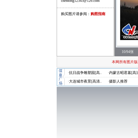
chentong12345@126.com
购买图片请参阅：
购图指南
10/94张
本网所有图片版
·抗日战争雕塑园[高..
·内蒙古昭君墓[高清
·大连城市夜景[高清..
·摄影人推荐