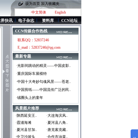
设为首页
加入收藏夹
·中文简体
·English
业界快讯
电子杂志
资料库
CCN论坛
CCN传媒合作热线
联系QQ：52837246
E_mail：52837246@qq.com
最新专题
·光影间跳动的精灵——中国皮影..
·重庆国际车展模特
·中国十大奇妙勾魂风景——苍老..
·中国剪纸——中国流传广泛的民..
·绒圈头上的童年
风景图片推荐
·陕西延安王..
·大连海滨风..
·霞浦海滩
·夏河县八角..
·夏河县甘加..
·唐克索克藏..
·中卫沙坡头
·合作市油菜..