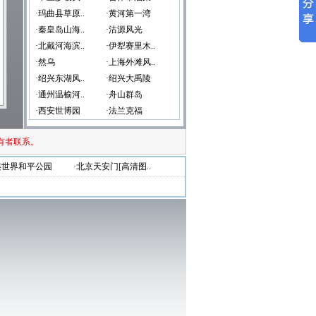
·玛曲县草原..
·黄河第一湾
·秦皇岛山海..
·沽源风光
·北戴河海滨..
·伊犁赛里木..
·然乌
·上海外滩风..
·绍兴东湖风..
·绍兴大禹陵
·通州温榆河..
·舟山群岛
·西安世博园
·法兰克福
有者联系。
连世界和平公园
·北京天安门[高清图..