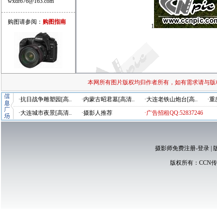
wxdf676@163.com
购图请参阅：
购图指南
1
本网所有图片版权均归作者所有，如有需求请与版
·抗日战争雕塑园[高..
·内蒙古昭君墓[高清..
·大连老铁山炮台[高..
·重
·大连城市夜景[高清..
·摄影人推荐
·广告招租QQ:52837246
摄影师免费注册-登录
|
版权所有：
CCN