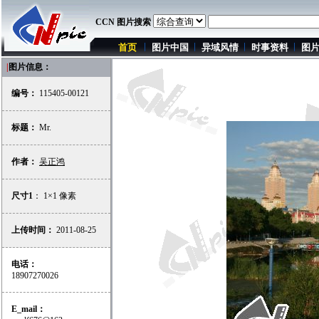
CCN 图片搜索
首页
图片中国
异域风情
时事资料
图
|
图片信息：
编号：
115405-00121
标题：
Mr.
作者：
吴正鸿
尺寸1
： 1×1 像素
上传时间：
2011-08-25
电话：
18907270026
E_mail：