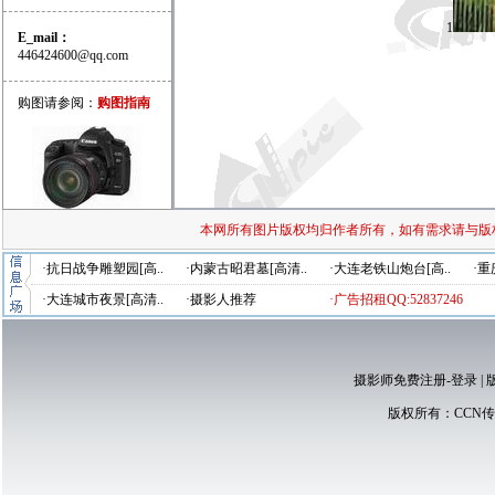
1
E_mail：
446424600@qq.com
购图请参阅：
购图指南
本网所有图片版权均归作者所有，如有需求请与版
·抗日战争雕塑园[高..
·内蒙古昭君墓[高清..
·大连老铁山炮台[高..
·重
·大连城市夜景[高清..
·摄影人推荐
·广告招租QQ:52837246
摄影师免费注册-登录
|
版权所有：
CCN