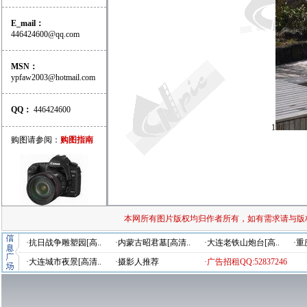
E_mail：
446424600@qq.com
MSN：
ypfaw2003@hotmail.com
QQ：
446424600
1
购图请参阅：
购图指南
本网所有图片版权均归作者所有，如有需求请与版
·抗日战争雕塑园[高..
·内蒙古昭君墓[高清..
·大连老铁山炮台[高..
·重
·大连城市夜景[高清..
·摄影人推荐
·广告招租QQ:52837246