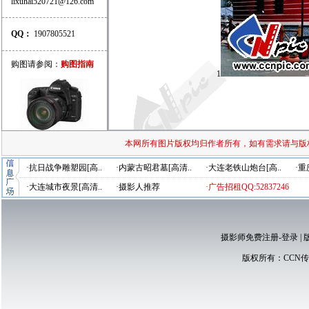
lixuhai520721@126.com
QQ：
1907805521
购图请参阅：
购图指南
1
本网所有图片版权均归作者所有，如有需求请与版
·抗日战争雕塑园[高..
·内蒙古昭君墓[高清..
·大连老铁山炮台[高..
·重
·大连城市夜景[高清..
·摄影人推荐
·广告招租QQ:52837246
摄影师免费注册-登录
|
版权所有：
CCN