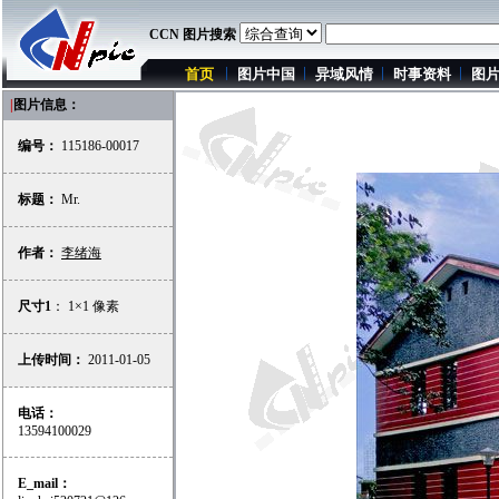
CCN 图片搜索
首页
图片中国
异域风情
时事资料
图
|
图片信息：
编号：
115186-00017
标题：
Mr.
作者：
李绪海
尺寸1
： 1×1 像素
上传时间：
2011-01-05
电话：
13594100029
E_mail：