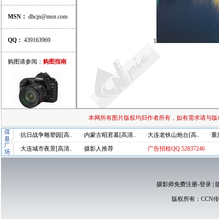
MSN：
dhcjn@msn.com
QQ：
439163969
1
购图请参阅：
购图指南
本网所有图片版权均归作者所有，如有需求请与版
·抗日战争雕塑园[高..
·内蒙古昭君墓[高清..
·大连老铁山炮台[高..
·重
·大连城市夜景[高清..
·摄影人推荐
·广告招租QQ:52837246
摄影师免费注册-登录
|
版权所有：
CCN