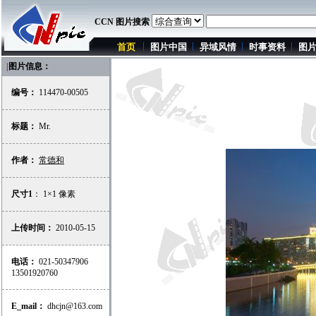
CCN 图片搜索
首页
图片中国
异域风情
时事资料
图
|
图片信息：
编号：
114470-00505
标题：
Mr.
作者：
常德和
尺寸1
： 1×1 像素
上传时间：
2010-05-15
电话：
021-50347906
13501920760
E_mail：
dhcjn@163.com