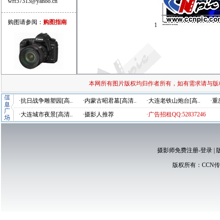
wrf57313@yahoo.cn
购图请参阅：
购图指南
1
本网所有图片版权均归作者所有，如有需求请与版
·抗日战争雕塑园[高..
·内蒙古昭君墓[高清..
·大连老铁山炮台[高..
·重
·大连城市夜景[高清..
·摄影人推荐
·广告招租QQ:52837246
摄影师免费注册-登录
|
版权所有：
CCN