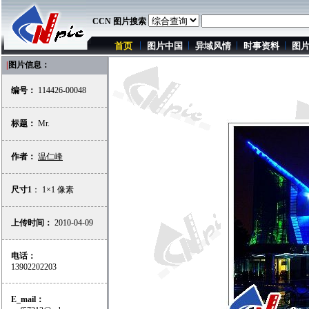
CCN 图片搜索
首页
图片中国
异域风情
时事资料
图
|
图片信息：
编号：
114426-00048
标题：
Mr.
作者：
温仁峰
尺寸1
： 1×1 像素
上传时间：
2010-04-09
电话：
13902202203
E_mail：