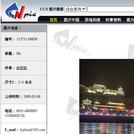
CCN 图片搜索
首页
图片中国
异域风情
时事资料
图
|
图片信息：
编号：
113711-00056
标题：
Mr.
作者：
郝哲欧
尺寸1
： 1×1 像素
上传时间：
2009-03-08
电话：
0931-8869097
13369456726
E_mail：
lxyhzo@163.com