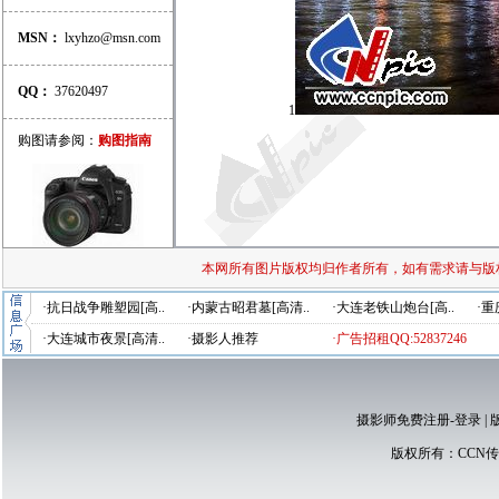
MSN：
lxyhzo@msn.com
QQ：
37620497
1
购图请参阅：
购图指南
本网所有图片版权均归作者所有，如有需求请与版
·抗日战争雕塑园[高..
·内蒙古昭君墓[高清..
·大连老铁山炮台[高..
·重
·大连城市夜景[高清..
·摄影人推荐
·广告招租QQ:52837246
摄影师免费注册-登录
|
版权所有：
CCN