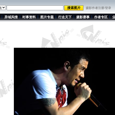
摄影作者注册/登录
异域风情
时事资料
图片专题
行走天下
摄影赛事
作者专区