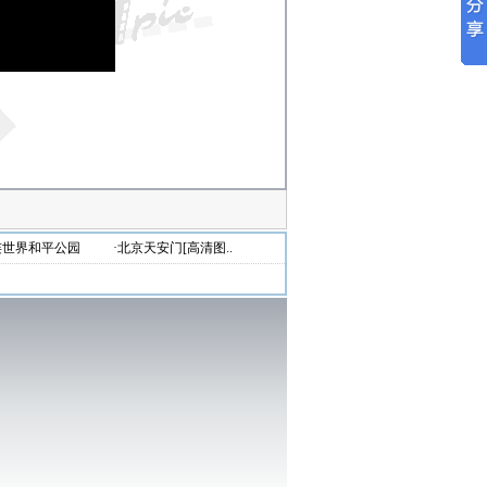
连世界和平公园
·北京天安门[高清图..