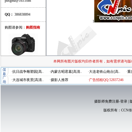
pdsgmz@163.com
QQ：
386838894
1
购图请参阅：
购图指南
本网所有图片版权均归作者所有，如有需求请与版
·抗日战争雕塑园[高..
·内蒙古昭君墓[高清..
·大连老铁山炮台[高..
·重
·大连城市夜景[高清..
·摄影人推荐
·广告招租QQ:52837246
摄影师免费注册-登录
|
版权所有：
CCN