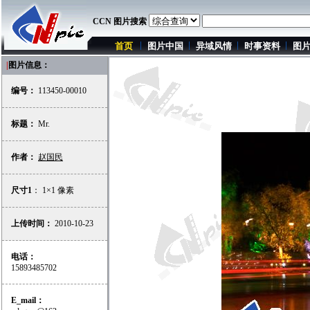
CCN 图片搜索
首页
图片中国
异域风情
时事资料
图
|
图片信息：
编号：
113450-00010
标题：
Mr.
作者：
赵国民
尺寸1
： 1×1 像素
上传时间：
2010-10-23
电话：
15893485702
E_mail：