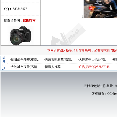
QQ：
583543477
1
购图请参阅：
购图指南
本网所有图片版权均归作者所有，如有需求请与版
·抗日战争雕塑园[高..
·内蒙古昭君墓[高清..
·大连老铁山炮台[高..
·重
·大连城市夜景[高清..
·摄影人推荐
·广告招租QQ:52837246
摄影师免费注册-登录
|
版权所有：
CCN