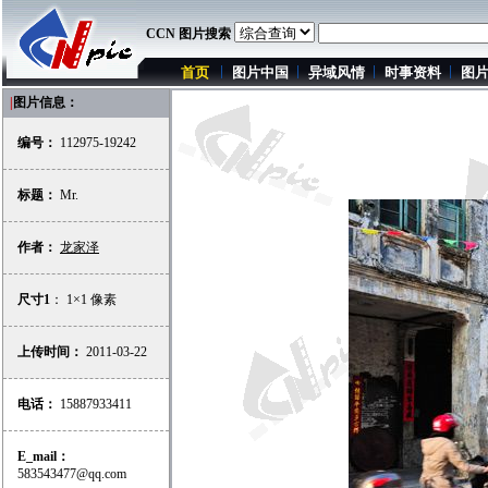
CCN 图片搜索
首页
图片中国
异域风情
时事资料
图
|
图片信息：
编号：
112975-19242
标题：
Mr.
作者：
龙家泽
尺寸1
： 1×1 像素
上传时间：
2011-03-22
电话：
15887933411
E_mail：
583543477@qq.com