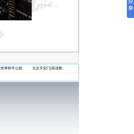
连世界和平公园
·北京天安门[高清图..