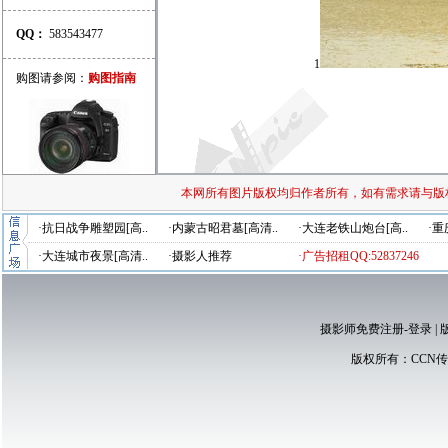
QQ：
583543477
1
购图请参阅：
购图指南
本网所有图片版权均归作者所有，如有需求请与版
·抗日战争雕塑园[高..
·内蒙古昭君墓[高清..
·大连老铁山炮台[高..
·重
·大连城市夜景[高清..
·摄影人推荐
·广告招租QQ:52837246
摄影师免费注册-登录
|
版权所有：
CCN