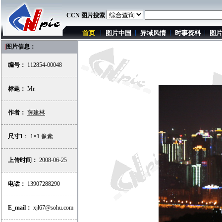
CCN 图片搜索
首页
图片中国
异域风情
时事资料
图
|
图片信息：
编号：
112854-00048
标题：
Mr.
作者：
薛建林
尺寸1
： 1×1 像素
上传时间：
2008-06-25
电话：
13907288290
E_mail：
xjl67@sohu.com