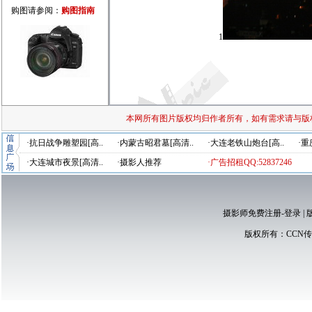
购图请参阅：
购图指南
1
本网所有图片版权均归作者所有，如有需求请与版
·抗日战争雕塑园[高..
·内蒙古昭君墓[高清..
·大连老铁山炮台[高..
·重
·大连城市夜景[高清..
·摄影人推荐
·广告招租QQ:52837246
摄影师免费注册-登录
|
版权所有：
CCN