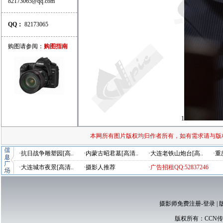
82173065@qq.com
QQ：
82173065
购图请参阅：
购图指南
1
本网所有图片版权均归作者所有，如有需求请与版
·抗日战争雕塑园[高..
·内蒙古昭君墓[高清..
·大连老铁山炮台[高..
·重
·大连城市夜景[高清..
·摄影人推荐
·广告招租QQ:52837246
摄影师免费注册-登录
|
版权所有：
CCN