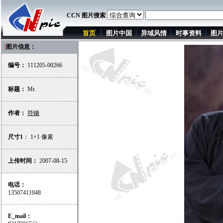
CCN 图片搜索
首页
图片中国
异域风情
时事资料
图
|
图片信息：
编号：
111205-00266
标题：
Mr.
作者：
符镝
尺寸1
： 1×1 像素
上传时间：
2007-08-15
电话：
13507411048
E_mail：