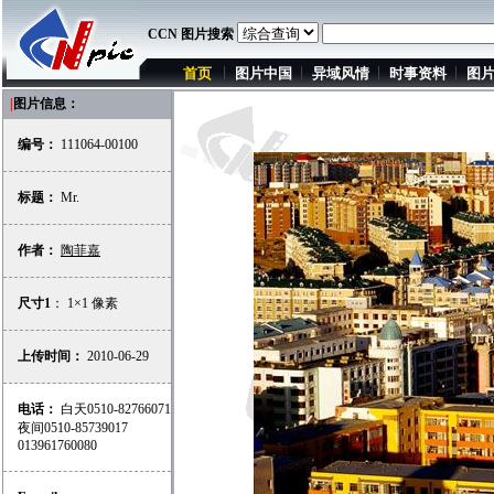
CCN 图片搜索
首页
图片中国
异域风情
时事资料
图
|
图片信息：
编号：
111064-00100
标题：
Mr.
作者：
陶菲嘉
尺寸1
： 1×1 像素
上传时间：
2010-06-29
电话：
白天0510-82766071
夜间0510-85739017
013961760080