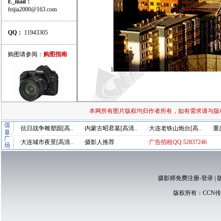
E_mail：
feijia2000@163.com
QQ：
11943305
购图请参阅：
购图指南
1
本网所有图片版权均归作者所有，如有需求请与版
·抗日战争雕塑园[高..
·内蒙古昭君墓[高清..
·大连老铁山炮台[高..
·重
·大连城市夜景[高清..
·摄影人推荐
·广告招租QQ:52837246
摄影师免费注册-登录
|
版权所有：
CCN