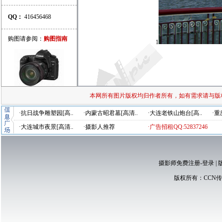
QQ：
416456468
购图请参阅：
购图指南
1
本网所有图片版权均归作者所有，如有需求请与版
·抗日战争雕塑园[高..
·内蒙古昭君墓[高清..
·大连老铁山炮台[高..
·重
·大连城市夜景[高清..
·摄影人推荐
·广告招租QQ:52837246
摄影师免费注册-登录
|
版权所有：
CCN