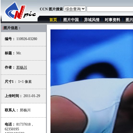
CCN 图片搜索
首页
图片中国
异域风情
时事资料
图
|
图片信息：
编号：
110926-03280
标题：
Mr.
作者：
郑杨川
尺寸1
： 1×1 像素
上传时间：
2011-01-29
联系人：
郑杨川
电话：
81737618，
62350195