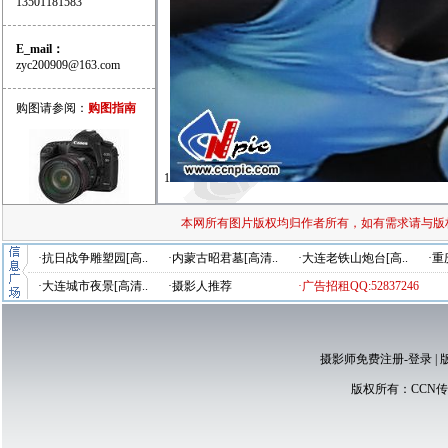
13501181583
E_mail：
zyc200909@163.com
购图请参阅：
购图指南
1
本网所有图片版权均归作者所有，如有需求请与版
·抗日战争雕塑园[高..
·内蒙古昭君墓[高清..
·大连老铁山炮台[高..
·重
·大连城市夜景[高清..
·摄影人推荐
·广告招租QQ:52837246
摄影师免费注册-登录
|
版权所有：
CCN