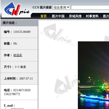
CCN 图片搜索
首页
图片中国
异域风情
时事资料
图
|
图片信息：
编号：
110135-00409
标题：
Mr.
作者：
程温良
尺寸1
： 1×1 像素
上传时间：
2007-07-11
电话：
023-86713650
15922788772
E_mail：