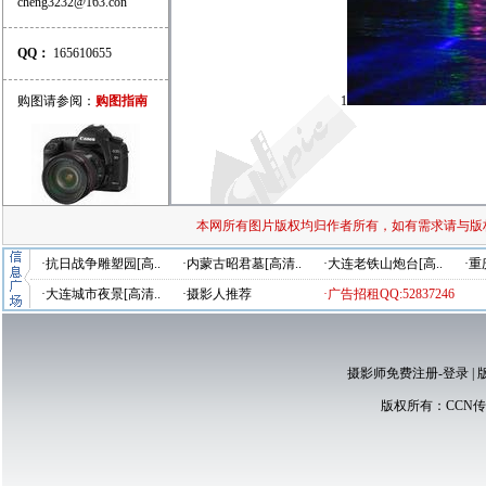
cheng3232@163.con
QQ：
165610655
购图请参阅：
购图指南
1
本网所有图片版权均归作者所有，如有需求请与版
·抗日战争雕塑园[高..
·内蒙古昭君墓[高清..
·大连老铁山炮台[高..
·重
·大连城市夜景[高清..
·摄影人推荐
·广告招租QQ:52837246
摄影师免费注册-登录
|
版权所有：
CCN