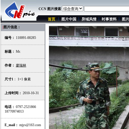
CCN 图片搜索
首页
图片中国
异域风情
时事资料
图
|
图片信息：
编号：
110091-00285
标题：
Mr.
作者：
廖瑞林
尺寸1
： 1×1 像素
上传时间：
2010-10-31
电话：
0797-2521866
18770974013
E_mail：
mjys@163.com