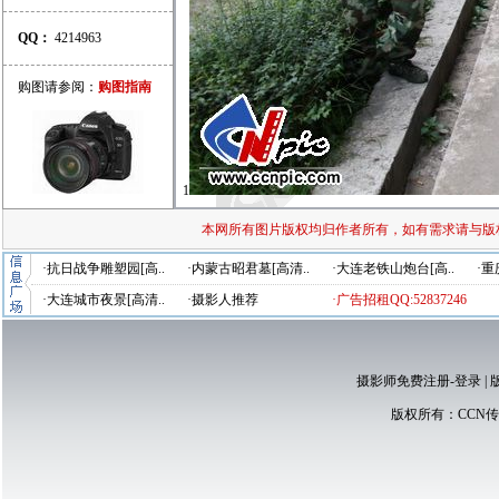
QQ：
4214963
购图请参阅：
购图指南
1
本网所有图片版权均归作者所有，如有需求请与版
·抗日战争雕塑园[高..
·内蒙古昭君墓[高清..
·大连老铁山炮台[高..
·重
·大连城市夜景[高清..
·摄影人推荐
·广告招租QQ:52837246
摄影师免费注册-登录
|
版权所有：
CCN