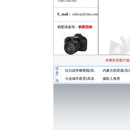
13611182195
E_mail：
xshwjx@sina.com
购图请参阅：
购图指南
本网所有图片版
·抗日战争雕塑园[高..
·内蒙古昭君墓[高清
·大连城市夜景[高清..
·摄影人推荐