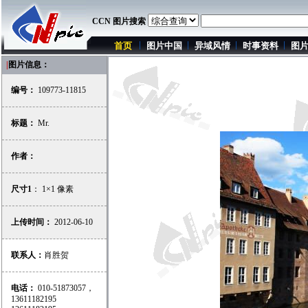
CCN 图片搜索
首页
图片中国
异域风情
时事资料
图
|
图片信息：
编号：
109773-11815
标题：
Mr.
作者：
尺寸1
： 1×1 像素
上传时间：
2012-06-10
联系人：
肖胜贺
电话：
010-51873057，
13611182195