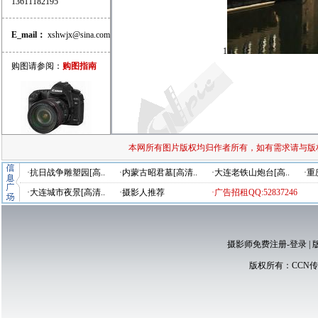
13611182195
E_mail：
xshwjx@sina.com
1
购图请参阅：
购图指南
本网所有图片版权均归作者所有，如有需求请与版
·抗日战争雕塑园[高..
·内蒙古昭君墓[高清..
·大连老铁山炮台[高..
·重
·大连城市夜景[高清..
·摄影人推荐
·广告招租QQ:52837246
摄影师免费注册-登录
|
版权所有：
CCN