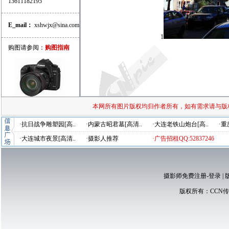
13611182195
E_mail：
xshwjx@sina.com
1
购图请参阅：
购图指南
本网所有图片版权均归作者所有，如有需求请与版
·抗日战争雕塑园[高..
·内蒙古昭君墓[高清..
·大连老铁山炮台[高..
·重
·大连城市夜景[高清..
·摄影人推荐
·广告招租QQ:52837246
摄影师免费注册-登录
|
版权所有：
CCN