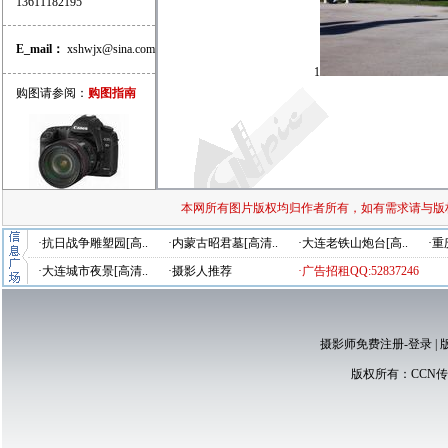
13611182195
E_mail：
xshwjx@sina.com
1
购图请参阅：
购图指南
本网所有图片版权均归作者所有，如有需求请与版
·抗日战争雕塑园[高..
·内蒙古昭君墓[高清..
·大连老铁山炮台[高..
·重
·大连城市夜景[高清..
·摄影人推荐
·广告招租QQ:52837246
摄影师免费注册-登录
|
版权所有：
CCN