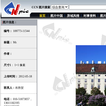
CCN 图片搜索
首页
图片中国
异域风情
时事资料
图
|
图片信息：
编号：
109773-11544
标题：
Mr.
作者：
尺寸1
： 1×1 像素
上传时间：
2012-05-18
联系人：
肖胜贺
电话：
010-51873057，
13611182195