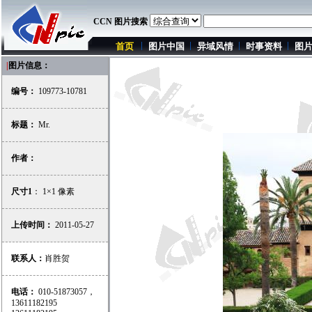
CCN 图片搜索
首页
图片中国
异域风情
时事资料
图
|
图片信息：
编号：
109773-10781
标题：
Mr.
作者：
尺寸1
： 1×1 像素
上传时间：
2011-05-27
联系人：
肖胜贺
电话：
010-51873057，
13611182195