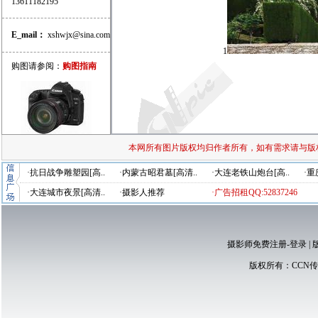
13611182195
E_mail：
xshwjx@sina.com
1
购图请参阅：
购图指南
本网所有图片版权均归作者所有，如有需求请与版
·抗日战争雕塑园[高..
·内蒙古昭君墓[高清..
·大连老铁山炮台[高..
·重
·大连城市夜景[高清..
·摄影人推荐
·广告招租QQ:52837246
摄影师免费注册-登录
|
版权所有：
CCN