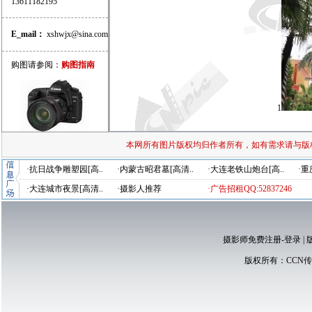
13611182195
E_mail：
xshwjx@sina.com
购图请参阅：
购图指南
1
本网所有图片版权均归作者所有，如有需求请与版
·抗日战争雕塑园[高..
·内蒙古昭君墓[高清..
·大连老铁山炮台[高..
·重
·大连城市夜景[高清..
·摄影人推荐
·广告招租QQ:52837246
摄影师免费注册-登录
|
版权所有：
CCN