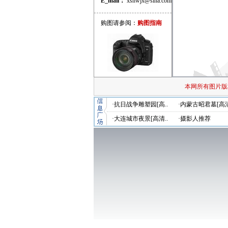
E_mail：
xshwjx@sina.com
购图请参阅：
购图指南
本网所有图片版
·抗日战争雕塑园[高..
·内蒙古昭君墓[高清
·大连城市夜景[高清..
·摄影人推荐