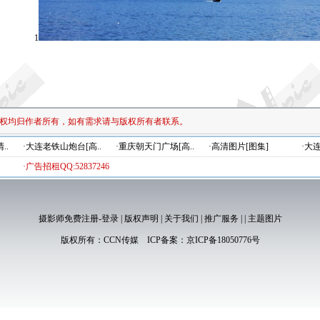
1
权均归作者所有，如有需求请与版权所有者联系。
..
·大连老铁山炮台[高..
·重庆朝天门广场[高..
·高清图片[图集]
·大
·广告招租QQ:52837246
摄影师免费注册-登录
|
版权声明
|
关于我们
|
推广服务
|
|
主题图片
版权所有：
CCN传媒
ICP备案：
京ICP备18050776号