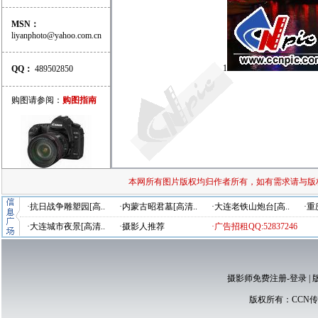
MSN：
liyanphoto@yahoo.com.cn
1
QQ：
489502850
购图请参阅：
购图指南
本网所有图片版权均归作者所有，如有需求请与版
·抗日战争雕塑园[高..
·内蒙古昭君墓[高清..
·大连老铁山炮台[高..
·重
·大连城市夜景[高清..
·摄影人推荐
·广告招租QQ:52837246
摄影师免费注册-登录
|
版权所有：
CCN