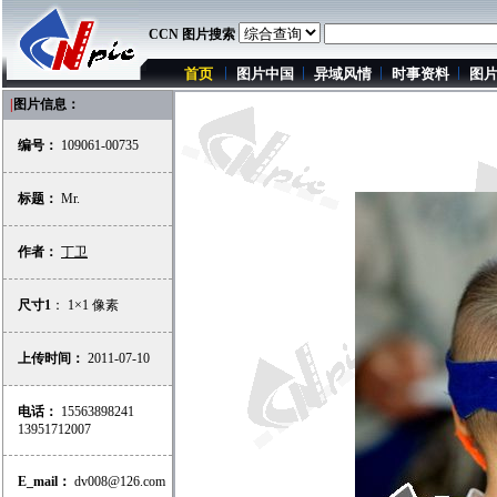
CCN 图片搜索
首页
图片中国
异域风情
时事资料
图
|
图片信息：
编号：
109061-00735
标题：
Mr.
作者：
丁卫
尺寸1
： 1×1 像素
上传时间：
2011-07-10
电话：
15563898241
13951712007
E_mail：
dv008@126.com