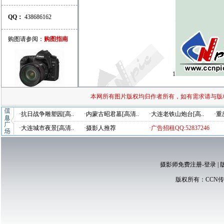
QQ：
438686162
购图请参阅：
购图指南
1
本网所有图片版权均归作者所有，如有需求请与版
·抗日战争雕塑园[高..
·内蒙古昭君墓[高清..
·大连老铁山炮台[高..
·重
·大连城市夜景[高清..
·摄影人推荐
·广告招租QQ:52837246
摄影师免费注册-登录
|
版权所有：
CCN