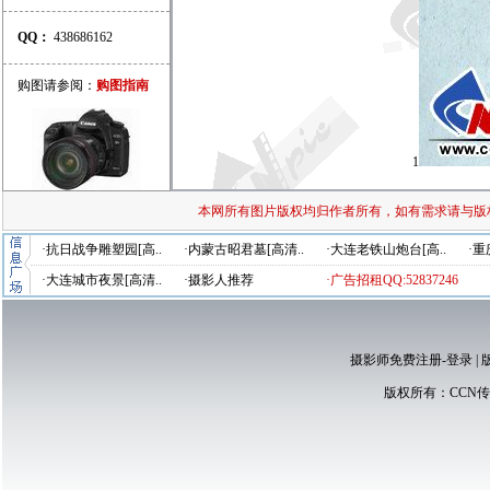
QQ：
438686162
购图请参阅：
购图指南
1
本网所有图片版权均归作者所有，如有需求请与版
·抗日战争雕塑园[高..
·内蒙古昭君墓[高清..
·大连老铁山炮台[高..
·重
·大连城市夜景[高清..
·摄影人推荐
·广告招租QQ:52837246
摄影师免费注册-登录
|
版权所有：
CCN