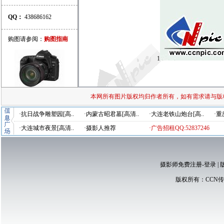
QQ：
438686162
购图请参阅：
购图指南
1
本网所有图片版权均归作者所有，如有需求请与版
·抗日战争雕塑园[高..
·内蒙古昭君墓[高清..
·大连老铁山炮台[高..
·重
·大连城市夜景[高清..
·摄影人推荐
·广告招租QQ:52837246
摄影师免费注册-登录
|
版权所有：
CCN