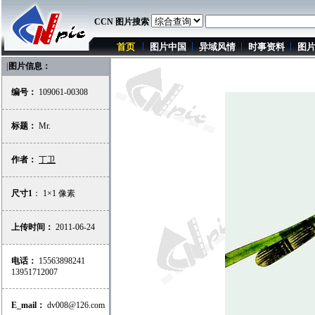
CCN 图片搜索
首页
图片中国
异域风情
时事资料
图
|
图片信息：
编号：
109061-00308
标题：
Mr.
作者：
丁卫
尺寸1
： 1×1 像素
上传时间：
2011-06-24
电话：
15563898241
13951712007
E_mail：
dv008@126.com