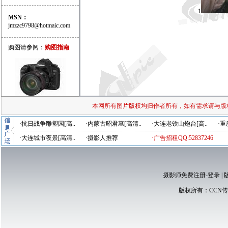
1
MSN：
jmzzc9798@hotmaic.com
购图请参阅：
购图指南
本网所有图片版权均归作者所有，如有需求请与版
·抗日战争雕塑园[高..
·内蒙古昭君墓[高清..
·大连老铁山炮台[高..
·重
·大连城市夜景[高清..
·摄影人推荐
·广告招租QQ:52837246
摄影师免费注册-登录
|
版权所有：
CCN