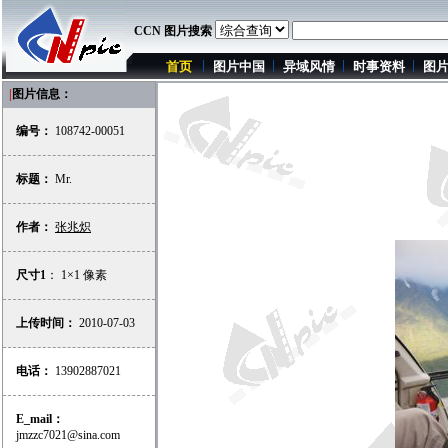
CCN 图片搜索
首页
图片中国
异域风情
时事资料
图
|
图片信息：
编号：
108742-00051
标题：
Mr.
作者：
张兆炽
尺寸1
： 1×1 像素
上传时间：
2010-07-03
电话：
13902887021
E_mail：
jmzzc7021@sina.com