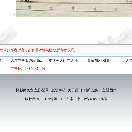
1
权均归作者所有，如有需求请与版权所有者联系。
..
·大连老铁山炮台[高..
·重庆朝天门广场[高..
·高清图片[图集]
·大
·广告招租QQ:52837246
摄影师免费注册-登录
|
版权声明
|
关于我们
|
推广服务
|
|
主题图片
版权所有：
CCN传媒
ICP备案：
京ICP备18050776号