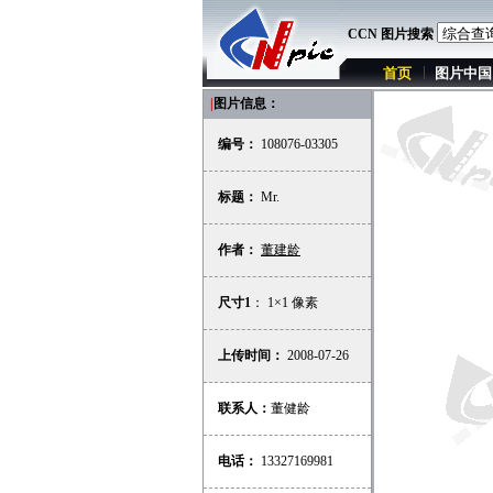
CCN 图片搜索
首页
图片中国
|
图片信息：
编号：
108076-03305
标题：
Mr.
作者：
董建龄
尺寸1
： 1×1 像素
上传时间：
2008-07-26
联系人：
董健龄
电话：
13327169981