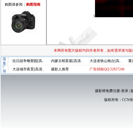
购图请参阅：
购图指南
1
本网所有图片版权均归作者所有，如有需求请与版
·抗日战争雕塑园[高..
·内蒙古昭君墓[高清..
·大连老铁山炮台[高..
·重
·大连城市夜景[高清..
·摄影人推荐
·广告招租QQ:52837246
摄影师免费注册-登录
|
版权所有：
CCN