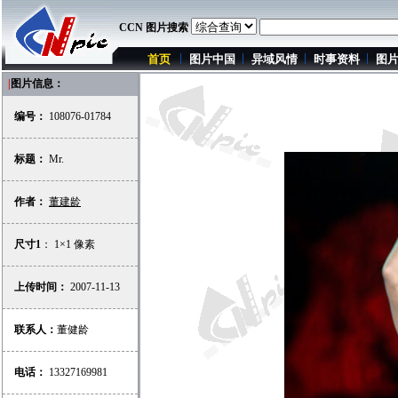
CCN 图片搜索
首页
图片中国
异域风情
时事资料
图
|
图片信息：
编号：
108076-01784
标题：
Mr.
作者：
董建龄
尺寸1
： 1×1 像素
上传时间：
2007-11-13
联系人：
董健龄
电话：
13327169981