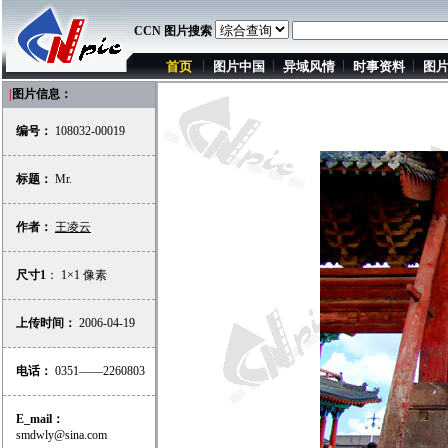
CCN 图片搜索
首页
图片中国
异域风情
时事资料
图
|
图片信息：
编号：
108032-00019
标题：
Mr.
作者：
王凌云
尺寸1
： 1×1 像素
上传时间：
2006-04-19
电话：
0351——2260803
E_mail：
smdwly@sina.com