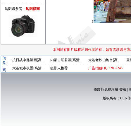
购图请参阅：
购图指南
1
本网所有图片版权均归作者所有，如有需求请与版
·抗日战争雕塑园[高..
·内蒙古昭君墓[高清..
·大连老铁山炮台[高..
·重
·大连城市夜景[高清..
·摄影人推荐
·广告招租QQ:52837246
摄影师免费注册-登录
|
版权所有：
CCN