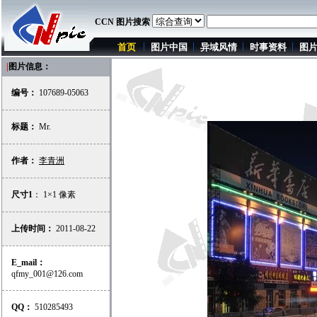
CCN 图片搜索
首页
图片中国
异域风情
时事资料
图
|
图片信息：
编号：
107689-05063
标题：
Mr.
作者：
李青洲
尺寸1
： 1×1 像素
上传时间：
2011-08-22
E_mail：
qfmy_001@126.com
QQ：
510285493