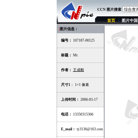
CCN 图片搜索
首页
图片中国
|
图片信息：
编号：
107187-00125
标题：
Mr.
作者：
王成毅
尺寸1
： 1×1 像素
上传时间：
2006-03-17
电话：
13350315366
E_mail：
ty3136@163.com