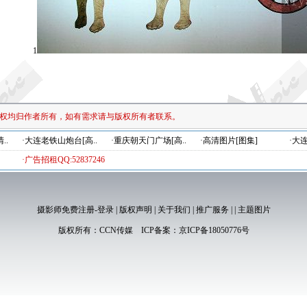
1
权均归作者所有，如有需求请与版权所有者联系。
..
·大连老铁山炮台[高..
·重庆朝天门广场[高..
·高清图片[图集]
·大
·广告招租QQ:52837246
摄影师免费注册-登录
|
版权声明
|
关于我们
|
推广服务
|
|
主题图片
版权所有：
CCN传媒
ICP备案：
京ICP备18050776号