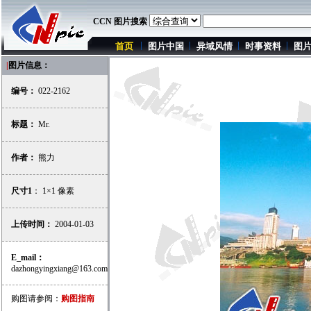
CCN 图片搜索
首页
图片中国
异域风情
时事资料
图
|
图片信息：
编号：
022-2162
标题：
Mr.
作者：
熊力
尺寸1
： 1×1 像素
上传时间：
2004-01-03
E_mail：
dazhongyingxiang@163.com
购图请参阅：
购图指南