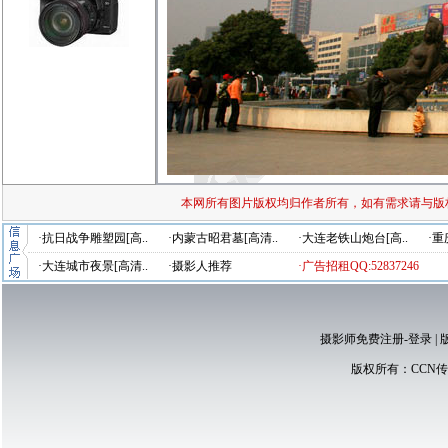
本网所有图片版权均归作者所有，如有需求请与版
·抗日战争雕塑园[高..
·内蒙古昭君墓[高清..
·大连老铁山炮台[高..
·重
·大连城市夜景[高清..
·摄影人推荐
·广告招租QQ:52837246
摄影师免费注册-登录
|
版权所有：
CCN