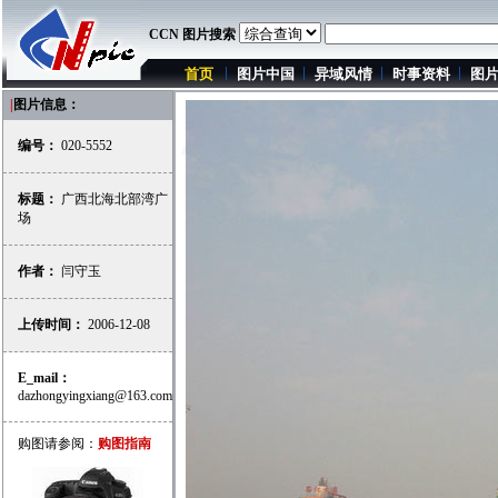
CCN 图片搜索
首页
图片中国
异域风情
时事资料
图
|
图片信息：
编号：
020-5552
标题：
广西北海北部湾广
场
作者：
闫守玉
上传时间：
2006-12-08
E_mail：
dazhongyingxiang@163.com
购图请参阅：
购图指南