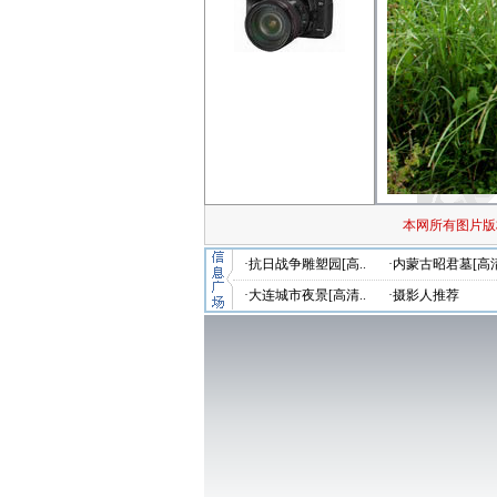
本网所有图片版
·抗日战争雕塑园[高..
·内蒙古昭君墓[高清
·大连城市夜景[高清..
·摄影人推荐