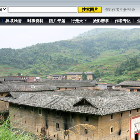
摄影作者注册/登录
异域风情
时事资料
图片专题
行走天下
摄影赛事
作者专区