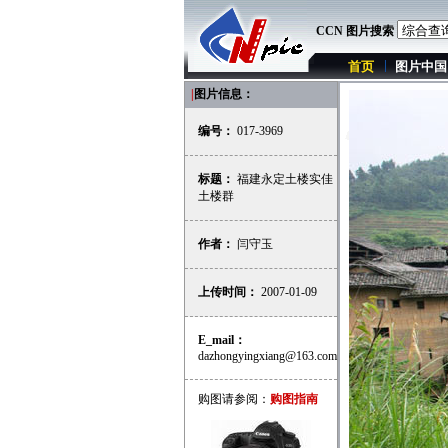
CCN 图片搜索
首页
图片中国
|
图片信息：
编号：
017-3969
标题：
福建永定土楼实佳
土楼群
作者：
闫守玉
上传时间：
2007-01-09
E_mail：
dazhongyingxiang@163.com
购图请参阅：
购图指南